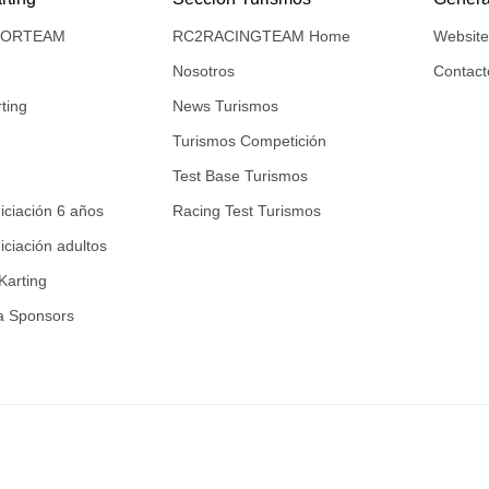
NIORTEAM
RC2RACINGTEAM Home
Websit
Nosotros
Contact
ting
News Turismos
Turismos Competición
Test Base Turismos
niciación 6 años
Racing Test Turismos
niciación adultos
Karting
a Sponsors